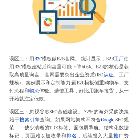
误区二：用
B2C
模板做B2B官网。 统计显示，B2B
工厂
使
用B2C模板建站后询盘量可能下降40%。B2B的核心是获
取高质量询盘，官网需要突出企业资质(ISO
认证
、工厂
规模)、案例展示和定制能力;而B2C模板侧重购物车、支
付流程和
物流
体验。选错工具，好比用跑车拉货，从一
开始就注定低效。
误区三：忽视谷歌SEO基础建设。 72%的海外采购决策
始于
搜索引擎
查询。如果网站架构不符合
Google
SEO规
范——缺少清晰的TDK标签、面包屑导航、结构化数据
标记，页面难以被收录和
排名
，后续投入大量
推广
费