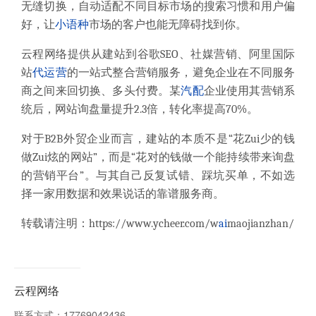
无缝切换，自动适配不同目标市场的搜索习惯和用户偏
好，让
小语种
市场的客户也能无障碍找到你。
云程网络提供从建站到谷歌SEO、社媒营销、阿里国际
站
代运营
的一站式整合营销服务，避免企业在不同服务
商之间来回切换、多头付费。某
汽配
企业使用其营销系
统后，网站询盘量提升2.3倍，转化率提高70%。
对于B2B外贸企业而言，建站的本质不是“花Zui少的钱
做Zui炫的网站”，而是“花对的钱做一个能持续带来询盘
的营销平台”。与其自己反复试错、踩坑买单，不如选
择一家用数据和效果说话的靠谱服务商。
转载请注明：
https://www.ycheer.com/w
ai
maojianzhan/
云程网络
联系方式：
17769042436