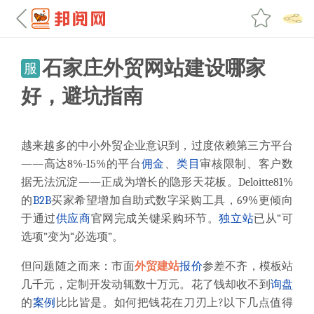
石家庄外贸网站建设哪家
服
好，避坑指南
越来越多的中小外贸企业意识到，过度依赖第三方平台
——高达8%-15%的平台
佣金
、
类目
审核限制、客户数
据无法沉淀——正成为增长的隐形天花板。Deloitte81%
的
B2B
买家希望增加自助式数字采购工具，69%更倾向
于通过
供应商
官网完成关键采购环节。
独立站
已从“可
选项”变为“必选项”。
但问题随之而来：市面
外贸建站
报价
参差不齐，模板站
几千元，定制开发动辄数十万元。花了钱却收不到
询盘
的
案例
比比皆是。如何把钱花在刀刃上?以下几点值得