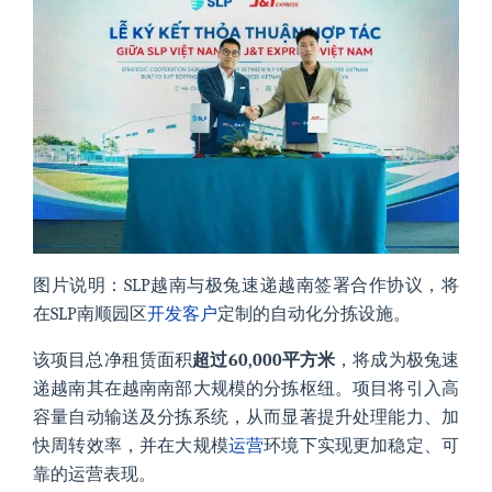
图片说明：SLP越南与极兔速递越南签署合作协议，将
在SLP南顺园区
开发客户
定制的自动化分拣设施。
该项目总净租赁面积
超过60,000平方米
，将成为极兔速
递越南其在越南南部大规模的分拣枢纽。项目将引入高
容量自动输送及分拣系统，从而显著提升处理能力、加
快周转效率，并在大规模
运营
环境下实现更加稳定、可
靠的运营表现。