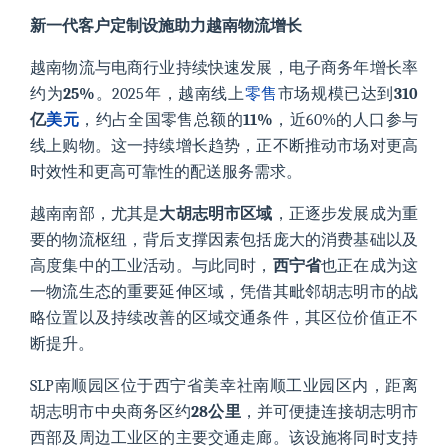
新一代客户定制设施助力越南物流增长
越南物流与电商行业持续快速发展，电子商务年增长率
约为
25%
。2025年，越南线上
零售
市场规模已达到
310
亿
美元
，约占全国零售总额的
11%
，近60%的人口参与
线上购物。这一持续增长趋势，正不断推动市场对更高
时效性和更高可靠性的配送服务需求。
越南南部，尤其是
大胡志明市区域
，正逐步发展成为重
要的物流枢纽，背后支撑因素包括庞大的消费基础以及
高度集中的工业活动。与此同时，
西宁省
也正在成为这
一物流生态的重要延伸区域，凭借其毗邻胡志明市的战
略位置以及持续改善的区域交通条件，其区位价值正不
断提升。
SLP南顺园区位于西宁省美幸社南顺工业园区内，距离
胡志明市中央商务区约
28公里
，并可便捷连接胡志明市
西部及周边工业区的主要交通走廊。该设施将同时支持