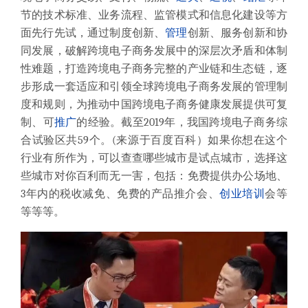
节的技术标准、业务流程、监管模式和信息化建设等方
面先行先试，通过制度创新、
管理
创新、服务创新和协
同发展，破解跨境电子商务发展中的深层次矛盾和体制
性难题，打造跨境电子商务完整的产业链和生态链，逐
步形成一套适应和引领全球跨境电子商务发展的管理制
度和规则，为推动中国跨境电子商务健康发展提供可复
制、可
推广
的经验。截至2019年，我国跨境电子商务综
合试验区共59个。(来源于百度百科）如果你想在这个
行业有所作为，可以查查哪些城市是试点城市，选择这
些城市对你百利而无一害，包括：免费提供办公场地、
3年内的税收减免、免费的产品推介会、
创业
培训
会等
等等等。