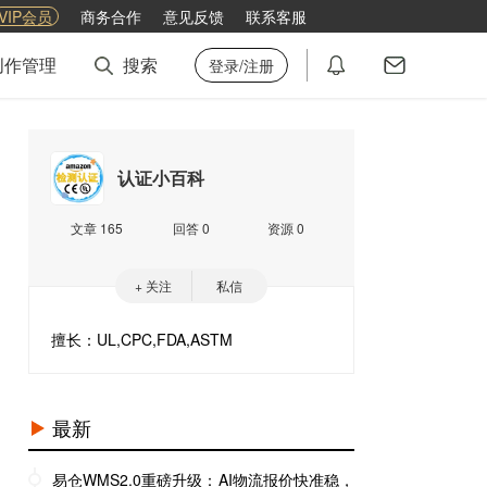
VIP会员
商务合作
意见反馈
联系客服
创作管理
搜索
登录/注册
认证小百科
文章 165
回答 0
资源 0
+ 关注
私信
擅长：UL,CPC,FDA,ASTM
最新
易仓WMS2.0重磅升级：AI物流报价快准稳，