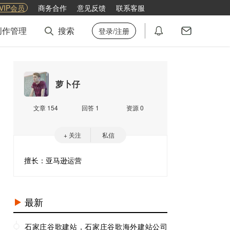
VIP会员
商务合作
意见反馈
联系客服
创作管理
搜索
登录/注册
萝卜仔
文章 154
回答 1
资源 0
+ 关注
私信
擅长：亚马逊运营
最新
石家庄谷歌建站，石家庄谷歌海外建站公司