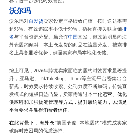
标，进一步强化时效管控。
沃尔玛
沃尔玛对
自发货
卖家设定严格绩效门槛，按时送达率需
超95%、有效追踪率不低于99%，指标直接关联店铺
排
名
与平台资源分配。虽允许
中国
直发，但政策明显向海
外仓履约倾斜，本土仓发货的商品在流量分发、搜索排
名上具备显著优势，倒逼卖家布局本地化仓储。
综上可见，2026年跨境卖家面临的履约时效要求显著提
升，亚马逊、TikTok Shop、Temu等主流平台密集出台
新规，时效要求持续收紧、处罚力度不断加码，传统直
发模式的短板日益凸显，卖家需通过
本土化运营、优化
供应链和加强物流管理等方式，提升履约能力，以满足
平台要求并赢得消费者信任。
在此背景下，海外仓
“前置仓储+本地履约”模式成卖家
破解时效困局的优质选择。