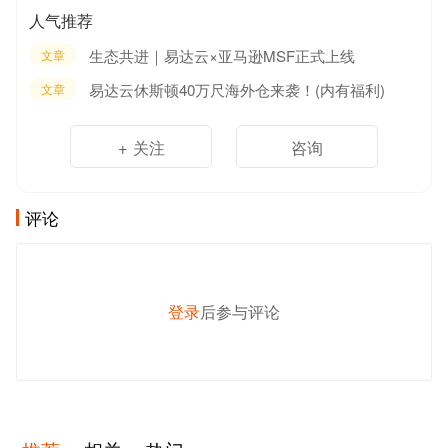
人气推荐
生态共进｜易达云×亚马逊MSF正式上线
文章
易达云休斯顿40万尺海外仓来袭！(内有福利)
文章
+ 关注
咨询
评论
登录
后参与评论
发 布