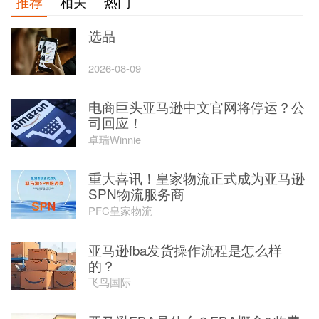
推荐
相关
热门
选品
2026-08-09
电商巨头亚马逊中文官网将停运？公
司回应！
卓瑞Winnie
重大喜讯！皇家物流正式成为亚马逊
SPN物流服务商
PFC皇家物流
亚马逊fba发货操作流程是怎么样
的？
飞鸟国际