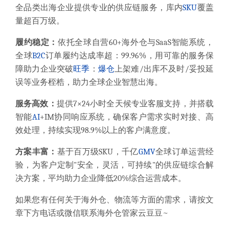
全品类出海企业提供专业的供应链服务，库内
SKU
覆盖
量超百万级。
履约稳定：
依托全球自营60+海外仓与SaaS智能系统，
全球
B2C
订单履约达成率超：99.96%，用可靠的服务保
障助力企业突破
旺季
：
爆仓
上架难/出库不及时/妥投延
误等业务桎梏，助力全球企业智慧出海。
服务高效：
提供7×24小时全天候专业客服支持，并搭载
智能
AI
+IM协同响应系统，确保客户需求实时对接、高
效处理，持续实现98.9%以上的客户满意度。
方案丰富：
基于百万级SKU，千亿
GMV
全球订单运营经
验，为客户定制"安全，灵活，可持续"的供应链综合解
决方案，平均助力企业降低20%综合运营成本。
如果您有任何关于海外仓、物流等方面的需求，请按文
章下方电话或微信联系海外仓管家云豆豆~