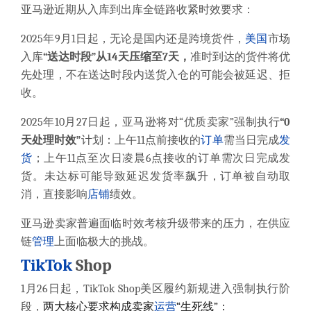
亚马逊近期从入库到出库全链路收紧时效要求：
2025年9月1日起，无论是国内还是跨境货件，
美国
市场
入库
“送达时段”从14天压缩至7天，
准时到达的货件将优
先处理，不在送达时段内送货入仓的可能会被延迟、拒
收。
2025年10月27日起，亚马逊将对“优质卖家”强制执行
“0
天处理时效”
计划：
上午11点前接收的
订单
需当日完成
发
货
；上午11点至次日凌晨6点接收的订单需次日完成发
货。
未达标可能导致延迟发货率飙升，订单被自动取
消，直接影响
店铺
绩效。
亚马逊卖家普遍面临时效考核升级带来的压力，在供应
链
管理
上面临极大的挑战。
TikTok
Shop
1月26日起，TikTok Shop美区履约新规进入强制执行阶
段，
两大核心要求构成卖家
运营
“生死线”：