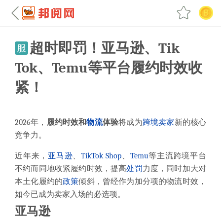
超时即罚！亚马逊、Tik
服
Tok、Temu等平台履约时效收
紧！
2026年，
履约时效和
物流
体验
将成为
跨境卖家
新的核心
竞争力。
近年来，
亚马逊
、
TikTok Shop
、
Temu
等主流跨境平台
不约而同地收紧履约时效，提高
处罚
力度，同时加大对
本土化履约的
政策
倾斜，曾经作为加分项的物流时效，
如今已成为卖家入场的必选项。
亚马逊