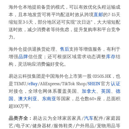
海外仓本地提前备货的模式，可以有效优化头程运输成
本，且本地发货可将平均配送时效从跨境
直邮
的7-15天
缩短至3-5天，部分地区还可实现“次日达”，大大缩短配
送时效，减少消费者等待焦虑，提升复购率和平台竞争
力。
海外仓提供退换货处理、
售后
支持等增值服务，有利于
增强
品牌
信任度；还可根据区域需求动态调整
库存
结
构，灵活响应消费偏好变化。
易达云科技集团是中国海外仓上市第一股 02505.HK，也
是TEMU/
eBay
/AliExpress/TikTok Shop/
SHEIN
官方
认证
对接仓，全球仓网体系覆盖美国、
加拿大
、
英国
、
德
国
、
澳大利亚
、
东南亚
等国家，总仓数60+座，总面积
超100万平。
品类齐全：
易达云为全球家居家具/
汽车
配件/家庭园
艺/电子3C/健身器材/服饰鞋类/户外用品/宠物用品等