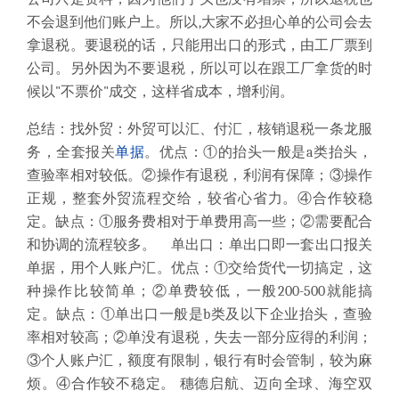
不会退到他们账户上。所以,大家不必担心单的公司会去
拿退税。要退税的话，只能用出口的形式，由工厂票到
公司。另外因为不要退税，所以可以在跟工厂拿货的时
候以"不票价"成交，这样省成本，增利润。
总结：找外贸：外贸可以汇、付汇，核销退税一条龙服
务，全套报关
单据
。优点：①的抬头一般是a类抬头，
查验率相对较低。②操作有退税，利润有保障；③操作
正规，整套外贸流程交给，较省心省力。④合作较稳
定。缺点：①服务费相对于单费用高一些；②需要配合
和协调的流程较多。 单出口：单出口即一套出口报关
单据，用个人账户汇。优点：①交给货代一切搞定，这
种操作比较简单；②单费较低，一般200-500就能搞
定。缺点：①单出口一般是b类及以下企业抬头，查验
率相对较高；②单没有退税，失去一部分应得的利润；
③个人账户汇，额度有限制，银行有时会管制，较为麻
烦。④合作较不稳定。 穗德启航、迈向全球、海空双