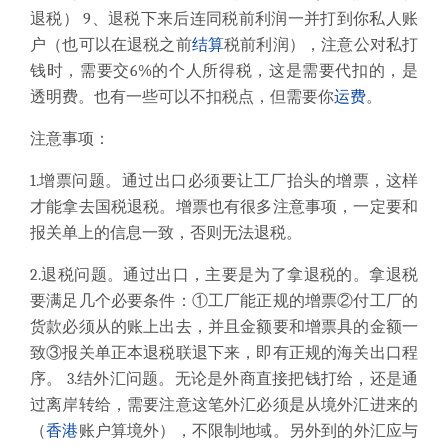
退税） 9、退税下来后连同税前利润一并打到你私人账
户（也可以在退税之前
结算
税前利润），注意公对私打
钱时，需要交6%的个人所得税，这是需要代扣的，是
透明费。也有一些可以不扣税点，但需要你
运费
。
注意事项：
1.增票问题。通过出口必须要让工厂抬头的增票，这样
才能拿去国税退税。增票也有很多注意事项，一定要和
报关单上的信息一致，否则无法退税。
2.退税问题。通过出口，主要是为了拿退税的。拿退税
要满足几个必要条件：①工厂能正规的增票②付工厂的
货款必须从的账上出去，并且金额要和增票具的金额一
致③报关单正本退税联退下来，即有正规的海关出口程
序。 3.结外汇问题。无论是外商直接把钱打给，还是通
过离岸转给，需要注意这笔外汇必须是从境外汇进来的
（
香港
账户算境外），不限制地域。另外到的外汇应与