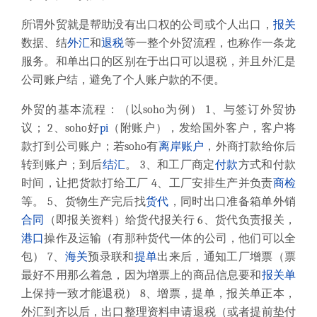
所谓外贸就是帮助没有出口权的公司或个人出口，
报关
数据、结
外汇
和
退税
等一整个外贸流程，也称作一条龙
服务。和单出口的区别在于出口可以退税，并且外汇是
公司账户结，避免了个人账户款的不便。
外贸的基本流程：（以soho为例） 1、与签订外贸协
议； 2、soho好
pi
（附账户），发给国外客户，客户将
款打到公司账户；若soho有
离岸账户
，外商打款给你后
转到账户；到后
结汇
。 3、和工厂商定
付款
方式和付款
时间，让把货款打给工厂 4、工厂安排生产并负责
商检
等。 5、货物生产完后找
货代
，同时出口准备箱单外销
合同
（即报关资料）给货代报关行 6、货代负责报关，
港口
操作及运输（有那种货代一体的公司，他们可以全
包） 7、
海关
预录联和
提单
出来后，通知工厂增票（票
最好不用那么着急，因为增票上的商品信息要和
报关单
上保持一致才能退税） 8、增票，提单，报关单正本，
外汇到齐以后，出口整理资料申请退税（或者提前垫付