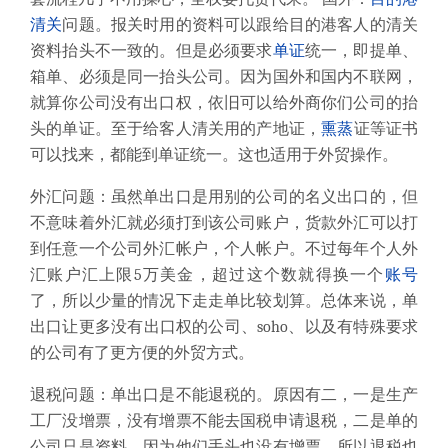
清关
问题。报关时用的资料可以跟给目的港客人的清关
资料抬头不一致的。但是必须要求
单证
统一，即提单、
箱单、必须是同一抬头公司。因为国外和国内不联网，
就算你公司没有出口权，依旧可以给外商你们公司的抬
头的单证。至于给客人清关用的产地证，
熏蒸
证等证书
可以找来，都能到单证统一。这也适用于外贸操作。
外汇问题：虽然单出口是用别的公司的名义出口的，但
不意味着外汇就必须打到该公司账户，货款外汇可以打
到任意一个公司外汇帐户，个人帐户。不过每年个人外
汇账户汇上限5万美金，超过这个数就得换一个
账号
了，所以少量的情况下走走单比较划算。总体来说，单
出口让更多没有出口权的公司、soho、以及有特殊要求
的公司有了更方便的外贸方式。
退税问题：单出口是不能退税的。原因有二，一是生产
工厂没增票，没有增票不能去国税申请退税，二是单的
公司只是资料，因为他们手头也没有增票，所以退税也