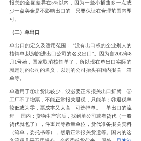
报关的金额差异在5%以内，因为一些小插曲多一点或
少一点美金是不影响出口的，只要保证在合理范围内即
可。
（二）单出口
单出口的定义及适用范围： “没有出口权的企业别人的
核销单,以别的进出口公司的名义出口”。因为自2012年8
月1号始，国家取消核销单了，所以现在单出口实际的
就是别的公司的名义，以别的公司抬头在国内报关，箱
单等。
单适用于①出货比较少，没必要正常报关出口折腾；②
工厂不了增票，不能正常报关退税，只能单；③退税率
较低或为零，票成本又太高，可选择单。 单出口的流
程： 国内：货物生产完后，找到单公司或者货代（一般
货代就包了），件重尺等数量单位，货代准备报关资料
（箱单，委托书等），然后正常报关货运等。国内的这
套流程几乎不用操心，全权委托货代来。 国外：
目的港