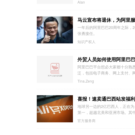
Alan
马云宣布将退休，为阿里服
一年后的阿里巴巴20周年之际，2
张勇接任。
知识产权人
外贸人员如何使用阿里巴
阿里巴巴平台想必大家都十分熟
泛，包括电子商务、网上支付、网
Tina.Zeng
喜报！速卖通巴西站发福
地球另一边的2亿巴西人，正在为 M
第一，超越北美和亚洲市场。其中
官方服务商