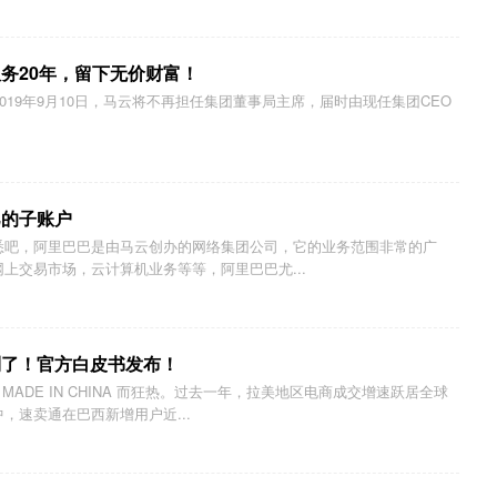
务20年，留下无价财富！
019年9月10日，马云将不再担任集团董事局主席，届时由现任集团CEO
巴的子账户
悉吧，阿里巴巴是由马云创办的网络集团公司，它的业务范围非常的广
上交易市场，云计算机业务等等，阿里巴巴尤...
利了！官方白皮书发布！
ADE IN CHINA 而狂热。过去一年，拉美地区电商成交增速跃居全球
，速卖通在巴西新增用户近...