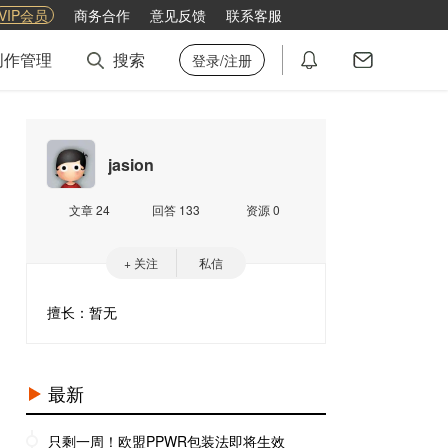
VIP会员
商务合作
意见反馈
联系客服
创作管理
搜索
登录/注册
jasion
文章 24
回答 133
资源 0
+ 关注
私信
擅长：暂无
最新
只剩一周！欧盟PPWR包装法即将生效