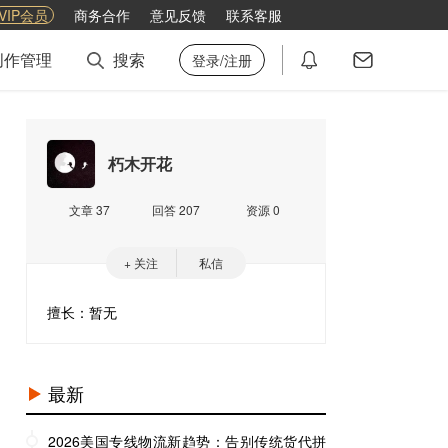
VIP会员
商务合作
意见反馈
联系客服
创作管理
搜索
登录/注册
朽木开花
文章 37
回答 207
资源 0
+ 关注
私信
擅长：暂无
最新
2026美国专线物流新趋势：告别传统货代拼