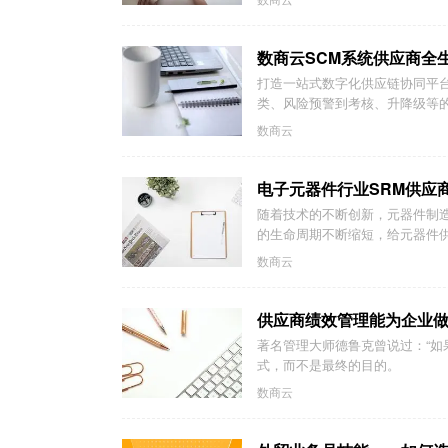
数商云SCM系统供应商全
打造一站式数字化供应链协同平
类、风险预警到考核、升降级等
数商云
电子元器件行业SRM供应
随着技术的不断创新，元器件制
的生命周期不断缩短，给元器件供
数商云
供应商绩效管理能为企业
著名管理大师德鲁克曾说过：“如
式，而不是最终的目的。
数商云