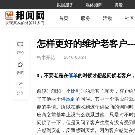
数据服务
媒体矩阵
资源
首页
服务
活动
社区
发现真实的外贸服务商
怎样更好的维护老客户---
评论
2016-06-24
朽木开花
收藏
3，不要老是在
催单
的时候才想起问候老客户
前段时间和一个
比利时
的老客户聊天，客户给
分享
了其他两个
供应商
的问候。其中一个供应商就
趣的事情。所以在他收到这个供应商的询问时
应商之前基本上没怎么联系过他，只是时不时
问候了一下，但是又问了客户生意有没有受到
户感到安慰，反而感到厌烦。因为客户感觉在