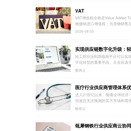
VAT
VAT增值税全称是Value Add
物缴纳进口增值税；当货物销售后
2026-08-05
实现供应链数字化升级：轻
轻工纺织业B2B电商平台可以实
字化转型的重要手段。企业应该关注
数商云
医疗行业供应商管理体系
进入21世纪以来，随着全球经
迅速且无法预测的买方市场和需求
数商云
瓴犀钢铁行业供应商云协