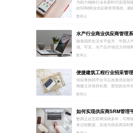
为助力钢铁行业在新时代实现智
的SRM商业供应商管理系统，赋
数商云
水产行业商业供应商管理
随着国民生活水平提升，中国人
场。可见，水产品市场活力持续释
数商云
便捷建筑工程行业招采管
供应商协同平台可以改善供应链
商建立并保持长期、密切的合作伙
数商云
如何实现供应商SRM管理
数商云在互联网深耕多年，可帮
务过程数据，实现与供应商实时数
数商云