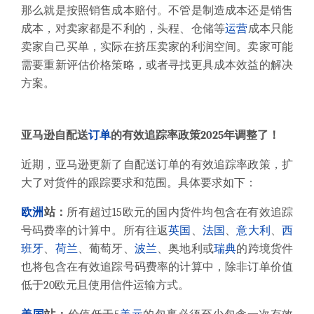
那么就是按照销售成本赔付。
不管是制造成本还是销售
成本，对卖家都是不利的，头程、仓储等
运营
成本只能
卖家自己买单，实际在挤压卖家的利润空间。
卖家可能
需要重新评估价格策略，或者寻找更具成本效益的解决
方案。
亚马逊
自配送
订单
的有效追踪率政策
2025年
调整
了！
近期，
亚马逊更新了
自配送订单
的有效追踪率政策，扩
大了对货件的跟踪要求和范围。具体要求如下：
欧洲
站
‌：
所有超过15欧元的国内货件均包含在有效追踪
号码费率的计算中。所有往返
英国
、
法国
、
意大利
、
西
班牙
、
荷兰
、葡萄牙、
波兰
、奥地利或
瑞典
的跨境货件
也将包含在有效追踪号码费率的计算中，除非订单价值
低于20欧元且使用信件运输方式。