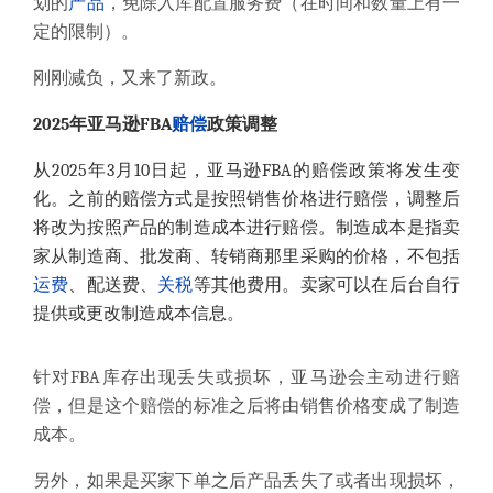
划的
产品
，免除入库配置服务费（在时间和数量上有一
定的限制）。
刚刚减负，又来了新政。
2025年亚马逊
FBA
赔偿
政策调整
从2025年3月10日起，亚马逊FBA的赔偿政策将发生变
化。之前的赔偿方式是按照销售价格进行赔偿，调整后
将改为按照产品的制造成本进行赔偿。制造成本是指卖
家从制造商、批发商、转销商那里采购的价格，不包括
运费
、配送费、
关税
等其他费用。卖家可以在后台自行
提供或更改制造成本信息
。
针对
FBA库存出现丢失或损坏，亚马逊会
主动进行赔
偿，但是这个赔偿的标准
之后将
由销售价格变成了制造
成本。
另外，
如果是
买
家下单之后产品丢失了或者出现损坏，