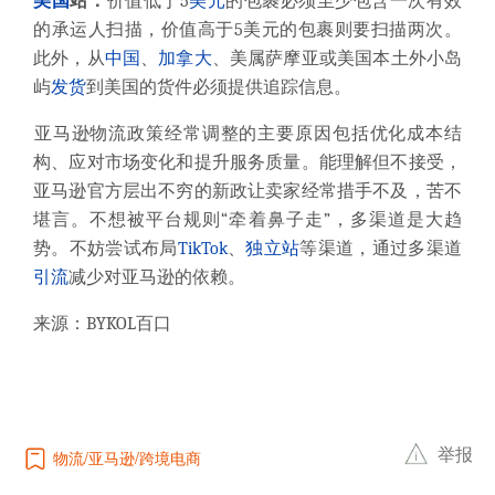
美国
站‌：
价值低于5
美元
的包裹必须至少包含一次有效
的承运人扫描，价值高于5美元的包裹则要扫描两次。
此外，从
中国
、
加拿大
、美属萨摩亚或美国本土外小岛
屿
发货
到美国的货件必须提供追踪信息
。
‌亚马逊物流政策经常调整的主要原因包括优化成本结
构、应对市场变化和提升服务质量。
能理解但不接受，
亚马逊官方层出不穷的新政让卖家经常措手不及，苦不
堪言。
不想被平台规则“牵着鼻子走”，多渠道是大趋
势。不妨尝试布局
TikTok
、
独立站
等渠道，通过多渠道
引流
减少对亚马逊的依赖。
来源：BYKOL百口
举报
物流
亚马逊
跨境电商