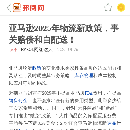
亚马逊2025年物流新政策，事
关赔偿和自配送！
BYKOL网红达人
2025-01-26
原创
亚马逊物流
政策
的变化要求卖家具备高度的适应能力和
灵活性，及时调整其业务策略、
库存
管理
和成本控制，
以应对可能的挑战。
近期亚马逊宣布2025年
不提高亚马逊
FBA
费用，不提高
销售
佣金
，也不会推出任何新的费用类型。
此举多少给
了卖家希望和动力。同时，
针对“大件商品”和“新品”，
专门推出“减免”政策：1.大件商品的入库配置服务费，
平均每件下调0.58美金；2.对符合亚马逊物流新
选品
计