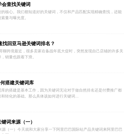
你学会查找关键词
营的核心。我们都知道好的关键词，不仅和产品匹配实现精确查找，还能
搜索量与曝光度。
快速找回亚马逊关键词排名？
北哥聊跨境最近，很多卖家在备战年底大促时，突然发现自己店铺的许多关
降，销量也跟着下滑。
如何搭建关键词库
词库的搭建是基本工作，因为关键词无论对于做自然排名还是付费推广都
和转化的基础。那么具体该如何进行关键词...
关键词来源（一）
词来源（一）今天就和大家分享一下阿里巴巴国际站产品关键词来阿里巴巴