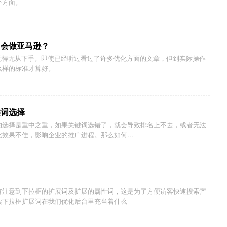
个方面。
己会做亚马逊？
卖家总觉得无从下手。即使已经听过看过了许多优化方面的文章，但到实际操作
么样的标准才算好。
键词选择
的选择是重中之重，如果关键词选错了，就会导致排名上不去，或者无法
效果不佳，影响企业的推广进程。那么如何...
有注意到下拉框的扩展词及扩展的属性词，这是为了方便访客快速搜索产
索下拉框扩展词在我们优化后台里充当着什么