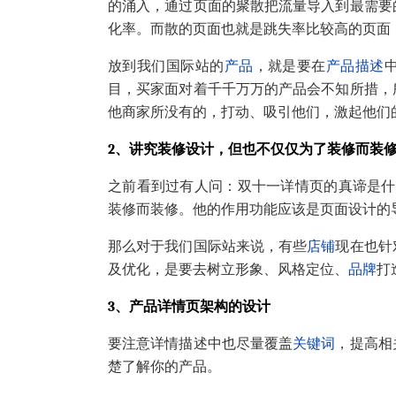
的涌入，通过页面的聚散把流量导入到最需要
化率。而散的页面也就是跳失率比较高的页面
放到我们国际站的
产品
，就是要在
产品描述
目，买家面对着千千万万的产品会不知所措，
他商家所没有的，打动、吸引他们，激起他们
2
、讲究装修设计，但也不仅仅为了装修而装
之前看到过有人问：双十一详情页的真谛是什
装修而装修。他的作用功能应该是页面设计的
那么对于我们国际站来说，有些
店铺
现在也针
及优化，是要去树立形象、风格定位、
品牌
打
3
、产品详情页架构的设计
要注意详情描述中也尽量覆盖
关键词
，提高相
楚了解你的产品。