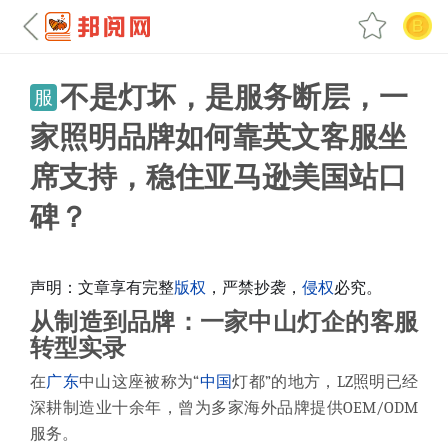
不是灯坏，是服务断层，一
服
家照明品牌如何靠英文客服坐
席支持，稳住亚马逊美国站口
碑？
声明：文章享有完整
版权
，严禁抄袭，
侵权
必究。
从制造到品牌：一家中山灯企的客服
转型实录
在
广东
中山这座被称为“
中国
灯都”的地方，LZ照明已经
深耕制造业十余年，曾为多家海外品牌提供OEM/ODM
服务。