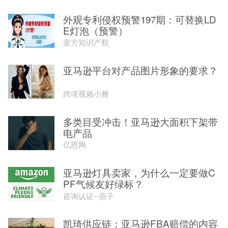
外观专利侵权预警197期：可替换LD
E灯泡（预警）
壹方知识产权
亚马逊平台对产品图片形象的要求？
跨境视频小雅
多类目受冲击！亚马逊大面积下架带
电产品
亿恩网
亚马逊灯具卖家，为什么一定要做C
PF气候友好绿标？
咨询认证--燕子
凯琦供应链：亚马逊FBA赔偿的内容