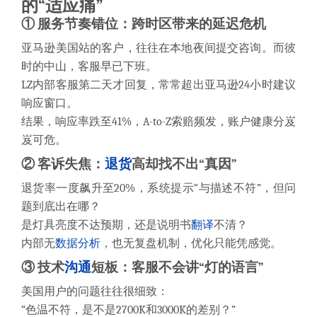
的“适应痛”
① 服务节奏错位：跨时区带来的延迟危机
亚马逊美国站的客户，往往在本地夜间提交咨询。而彼
时的中山，客服早已下班。
LZ内部客服第二天才回复，常常超出亚马逊24小时建议
响应窗口。
结果，响应率跌至41%，A-to-Z索赔频发，账户健康分岌
岌可危。
② 客诉失焦：
退货
高却找不出“真因”
退货率一度飙升至20%，系统提示“与描述不符”，但问
题到底出在哪？
是灯具亮度不达预期，还是说明书
翻译
不清？
内部无
数据分析
，也无复盘机制，优化只能凭感觉。
③ 技术
沟通
短板：客服不会讲“灯的语言”
美国用户的问题往往很细致：
“色温不符，是不是2700K和3000K的差别？”