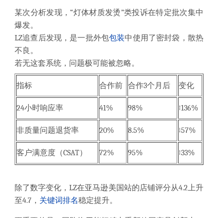
某次分析发现，“灯体材质发烫”类投诉在特定批次集中
爆发。
LZ追查后发现，是一批外包
包装
中使用了密封袋，散热
不良。
若无这套系统，问题极可能被忽略。
指标
合作前
合作3个月后
变化
24小时响应率
41%
98%
↑136%
非质量问题退货率
20%
8.5%
↓57%
客户满意度（CSAT）
72%
95%
↑33%
除了数字变化，LZ在亚马逊美国站的店铺评分从4.2上升
至4.7，
关键词
排名
稳定提升。