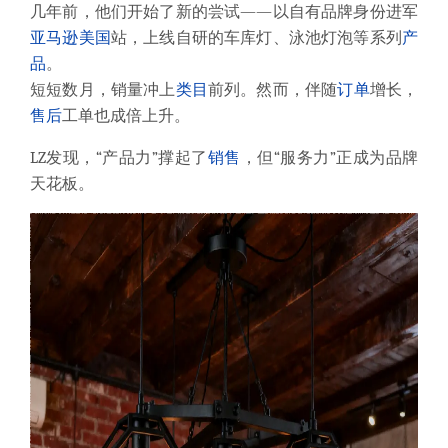
几年前，他们开始了新的尝试——以自有品牌身份进军
亚马逊
美国
站，上线自研的车库灯、泳池灯泡等系列
产
品
。
短短数月，销量冲上
类目
前列。然而，伴随
订单
增长，
售后
工单也成倍上升。
LZ发现，“产品力”撑起了
销售
，但“服务力”正成为品牌
天花板。