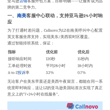
亚马逊
店铺
客服外包方案，目标明确——让服务成为品
牌的第二竞争力。
一、
南美
客服中心联动，支持亚马逊24小时响
应
为了打通时差问题，Callnovo为LZ在南美呼叫中心配置
英文客服坐席支持，实现美东/美西双时区覆盖。
通过智能排班系统，保证：
指标
优化前
优化后
接听响应时间
120秒
15秒内
工单处理时效
平均28小时
18小时内
A-to-Z
投诉
率
3.2%
0.7%
无论客户在美东早晨还是美西午夜留言，都能在同一系
统里即时响应，这让LZ的亚马逊美国站首次实现了真正
意义上的“7×24小时在线服务”。