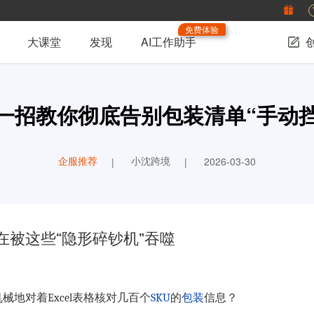
免费体验
大课堂
发现
AI工作助手
一招教你彻底告别包装清单“手动挡
企服推荐
小沈跨境
2026-03-30
在被这些“隐形碎钞机”吞噬
地对着Excel表格核对几百个
SKU
的
包装
信息？