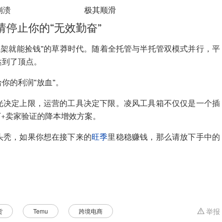
崩溃
极其顺滑
，请停止你的“无效勤奋”
个“上架就能捡钱”的草莽时代。随着全托管与半托管双模式并行，平
达到了顶点。
你的利润“放血”。
光决定上限，运营的工具决定下限。凌风工具箱不仅仅是一个插
万+卖家验证的降本增效方案。
头秃，如果你想在接下来的
旺季
里稳稳赚钱，那么请放下手中的
货
Temu
跨境电商
举报