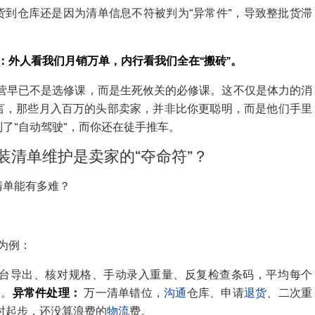
货到仓库还是因为清单信息不符被判为“异常件”，导致整批货滞
照：外人看我们月销万单，内行看我们全在“搬砖”。
细化运营早已不是选修课，而是生死攸关的必修课。这不仅是体力的消
言，那些月入百万的头部卖家，并非比你更聪明，而是他们手里
了“自动驾驶”，而你还在徒手推车。
装清单维护是卖家的“夺命符”？
清单能有多难？
为例：
台导出、核对规格、手动录入重量、反复检查条码，平均每个
钟。
异常件处理：
万一清单错位，
沟通
仓库、申请
退货
、二次重
小时起步，还没算浪费的
物流
费。