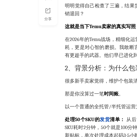
明明觉得自己检查了三遍，结果
销退回？
分享
这就是当下Temu卖家的真实写
在2026年的Temu战场，精
耗，更是对心智的磨损。我敢断
有更趁手的武器。他们早已进化到
2、背景分析：为什么包
很多新手卖家觉得，维护个包装
那是你没算过一笔
时间账
。
以一个普通的全托管/半托管运营
处理50个
SKU
的
发货
清单：
从后
SKU耗时2分钟，50个就是100分
新贴标，单次处理成本起码3-5