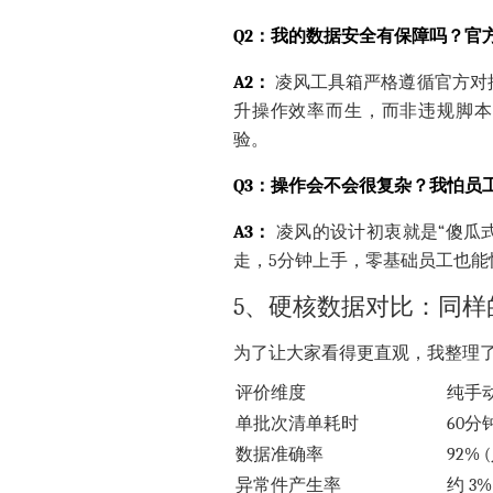
Q2：我的数据安全有保障吗？官
A2：
凌风工具箱严格遵循官方对
升操作效率而生，而非违规脚本
验。
Q3：操作会不会很复杂？我怕员
A3：
凌风的设计初衷就是“傻瓜式
走，5分钟上手，零基础员工也能
5、硬核数据对比：同样
为了让大家看得更直观，我整理
评价维度
纯手动
单批次清单耗时
60分
数据准确率
92%
异常件产生率
约 3%