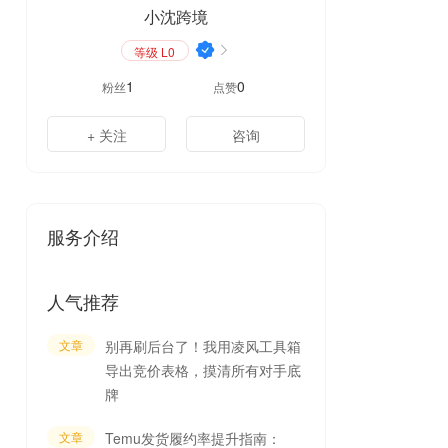
小沈跨境
等级 L0
1
0
粉丝
点赞
+ 关注
咨询
服务介绍
人气推荐
文章
别再刷后台了！我用凌风工具箱
导出竞价表格，摸清所有对手底
牌
文章
Temu发货履约率提升指南：