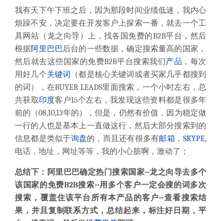
我有天下午下班之后，因为那段时间业绩低迷，我内心
烦躁不安，决定要在开发客户上探索一番，就去一个工
具网站（龙之向导）上，找各国免费的B2B平台，然后
根据
阿里巴巴
后台的一些数据，确定搜索量高的国家，
然后就去这些国家的免费B2B平台搜索我们
产品
，每次
用好几个
关键词
（都是核心关键词或者买家几乎都搜到
的词），在BUYER LEADS里面搜索，一个小时左右，总
共获取
印度
客户15个左右，我发现这些资料都是很多年
前的（08,10,13年的），但是，仍然有价值，因为稳定做
一行的人也是基本上一直做这行，然后大部分搜索到的
信息都是类似于
询盘
的，而且还有很多有
邮箱
，
SKYPE
,
电话，地址，网址等等，我的小心脏啊，激动了；
总结下：阿里巴巴确定热门搜索国家--龙之向导去多个
该国家的免费B2B搜索--用多个客户一定会搜的词多次
搜索，覆盖住该平台所有本产品的客户--查看搜索结
果，并且复制联系方式，总结起来，标注好日期，平