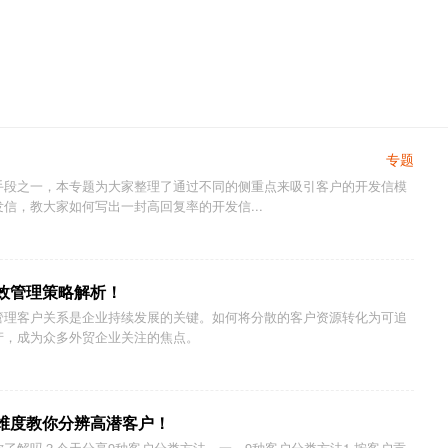
专题
手段之一，本专题为大家整理了通过不同的侧重点来吸引客户的开发信模
信，教大家如何写出一封高回复率的开发信...
效管理策略解析！
管理客户关系是企业持续发展的关键。如何将分散的客户资源转化为可追
产，成为众多外贸企业关注的焦点。
维度教你分辨高潜客户！
了解吗？今天分享9种客户分类方法。一、9种客户分类方法1.按客户贡