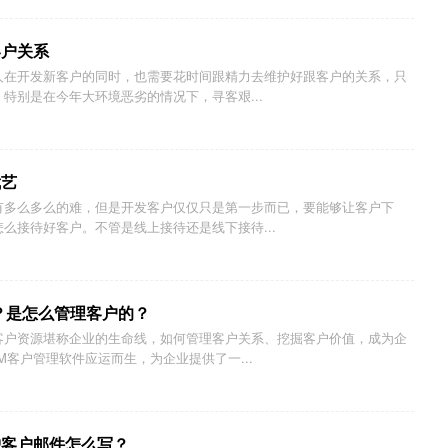
客户关系
人在开发新客户的同时，也需要花时间跟精力去维护好跟客户的关系，只
特别是在今年大环境恶劣的情况下，寻客艰...
武艺
有多么多么的难，但是开发客户仅仅只是第一步而已，要能够让客户下
么接待好客户。不管是线上接待还是线下接待...
？是怎么管理客户的？
客户资源堪称企业的生命线，如何管理客户关系、挖掘客户价值，成为企
M客户管理软件应运而生，为企业提供了一...
护客户邮件怎么写？