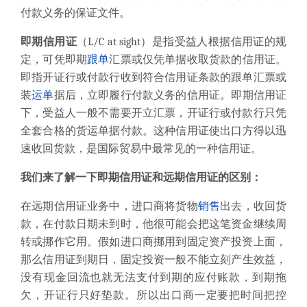
付款义务的保证文件。
即期信用证
（
L/C at sight
）是指
受益人
根据信用证的规
定，可凭即期
跟单
汇票
或仅凭单据收取货款的信用证。
即指开证行或付款行收到符合信用证条款的跟单
汇票
或
装
运单
据后，立即履行付款义务的信用证。即期信用证
下，受益人一般不需要开立汇票，开证行或付款行只凭
全套合格的货运单据
付款
。这种信用证使出口方得以迅
速收回货款，是
国际
贸易中最常见的一种信用证。
我们来了解一下即期信用证和远期信用证的区别：
在远期
信用证业务
中，进口商将货物
销售
出去，收回货
款，在付款日期未到时，他很可能会把这笔资金继续周
转或挪作它用。假如进口商挪用到
固定资产投资
上面，
那么
信用证
到期日，
固定投资
一般不能立刻产生效益，
没有现金回流也就无法支付到期的
应付账款
，到期拖
欠，
开证行
只好
垫款
。所以出口商一定要把时间把控