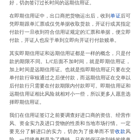
好，切勿签订过长时间的远期信用证。
在即期信用证中，出口商把货物运出后，收到
单证
后可
凭即期
跟单汇票
或仅凭单据收取货款，开证行或其指定
付款行一旦收到符合信用证规定的汇票和单据，便立即
付款，开证人也应于单到立即向开证行付款赎单。
其实即期信用证和远期信用证都是一样的概念，只是付
款的期限不同。L/C后面不加时间，就是即期信用证，
加上时间是远期信用证。也就是指即期信用证只要在交
单付款行审核通过之后便付款，而远期信用证在交单以
后付款行只需要在付款期限内付款即可。即期信用证和
远期信用证相比风险就相对小一些，所以更多人愿意选
择即期信用证。
我们在信用证签订之前要调查好进口商的资信、经营作
风、资金实力及
进口货物
的性质和当地市场行情。一定
要充分了解进口的实力，切勿为了接单而不管
收款
风
险，一切接单都是为了赚钱，只有能保证收到钱的接单