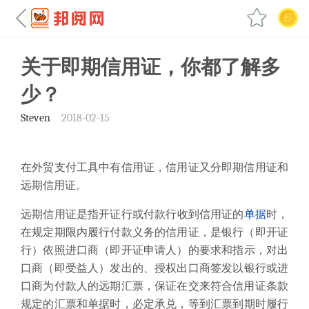
关于即期信用证，你都了解多
少？
Steven
2018-02-15
在外贸支付工具中有信用证，信用证又分即期信用证和
远期信用证。
远期
信用证
是指
开证行
或
付款行
收到信用证的
单据
时，
在规定期限内履行付款义务的信用证，是银行（即开证
行）依照
进口商
（即
开证申请人
）的要求和指示，对
出
口商
（即
受益人
）发出的、授权出口商签发以银行或进
口商为付款人的
远期汇票
，保证在交来符合信用证条款
规定的
汇票
和单据时，必定
承兑
，等到汇票到期时履行