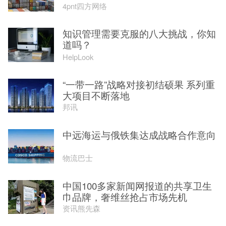
4pnt四方网络
知识管理需要克服的八大挑战，你知
道吗？
HelpLook
“一带一路”战略对接初结硕果 系列重
大项目不断落地
邦讯
中远海运与俄铁集达成战略合作意向
物流巴士
中国100多家新闻网报道的共享卫生
巾品牌，奢维丝抢占市场先机
资讯熊先森