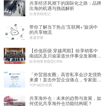
共享经济风潮下的国际化之路：品牌
出海的机遇与挑战解析
出海营销笔记
带你了解当下热点“互联网+”旋涡中
的共享物流
速递管家
【价值跃级·穿越周期】纷享销客中
南战区及川渝渠道伙伴事业发展峰
会...
纷享销客智能型CRM
「外贸朋友圈」高管私享会沙龙强势
来袭！直击外贸企业痛点，专家面
对...
TOP3拓扑丝路
共享海外仓：未来的趋势与发展，如
何优化共享海外仓功能结构呢？