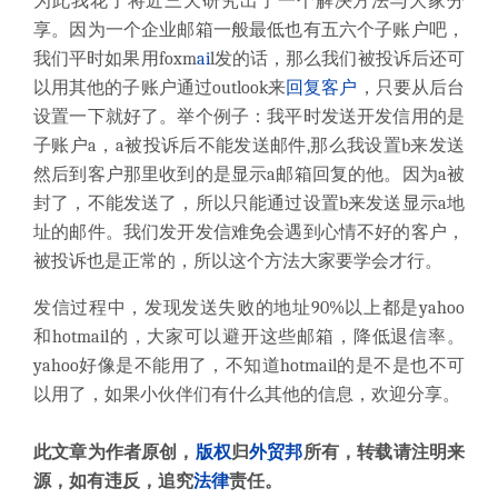
为此我花了将近三天研究出了一个解决方法与大家分
享。因为一个企业邮箱一般最低也有五六个子账户吧，
我们平时如果用
foxm
ai
l
发的话，那么我们被投诉后还可
以用其他的子账户通过
outlook
来
回复客户
，只要从后台
设置一下就好了。举个例子：我平时发送开发信用的是
子账户
a
，
a
被投诉后不能发送邮件
,
那么我设置
b
来发送
然后到客户那里收到的是显示
a
邮箱回复的他。因为
a
被
封了，不能发送了，所以只能通过设置
b
来发送显示
a
地
址的邮件。我们发开发信难免会遇到心情不好的客户，
被投诉也是正常的，所以这个方法大家要学会才行。
发信过程中，发现发送失败的地址
90%
以上都是
yahoo
和
hotmail
的，大家可以避开这些邮箱，降低退信率。
yahoo
好像是不能用了，不知道
hotmail
的是不是也不可
以用了，如果小伙伴们有什么其他的信息，欢迎分享。
此文章为作者原创，
版权
归
外贸邦
所有，转载请注明来
源，如有违反，追究
法律
责任。