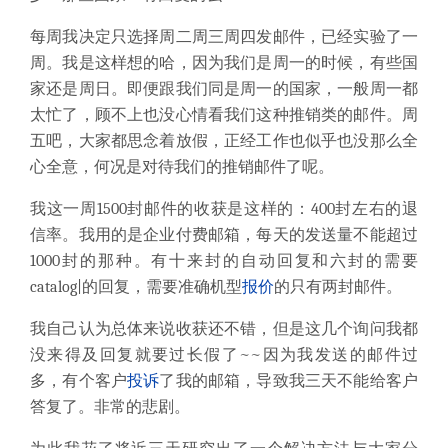
每周我决定只选择周二周三周四发邮件，已经实验了一
周。我是这样想的哈，因为我们是周一的时候，有些国
家还是周日。即便跟我们同是周一的国家，一般周一都
太忙了，顾不上也没心情看我们这种推销类的邮件。周
五吧，大家都思念着放假，正经工作也似乎也没那么全
心全意，何况是对待我们的推销邮件了呢。
我这一周
1500
封邮件的收获是这样的：
400
封左右的退
信率。我用的是企业付费邮箱，每天的发送量不能超过
1000
封的那种。有十来封的自动回复和六封的需要
catalog|
的回复，需要准确机型
报价
的只有两封邮件。
我自己认为总体来说收获还不错，但是这几个询问我都
没来得及回复就要过长假了
~~
因为我发送的邮件过
多，有个客户
投诉
了我的邮箱，导致我三天不能给客户
答复了。非常的悲剧。