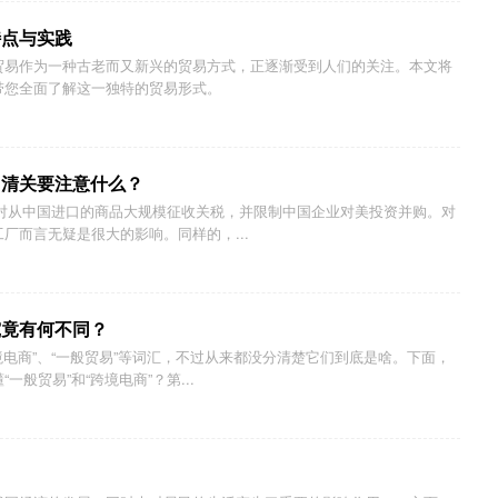
特点与实践
贸易作为一种古老而又新兴的贸易方式，正逐渐受到人们的关注。本文将
带您全面了解这一独特的贸易形式。
口清关要注意什么？
，将对从中国进口的商品大规模征收关税，并限制中国企业对美投资并购。对
厂而言无疑是很大的影响。同样的，...
究竟有何不同？
境电商”、“一般贸易”等词汇，不过从来都没分清楚它们到底是啥。下面，
般贸易”和“跨境电商”？第...