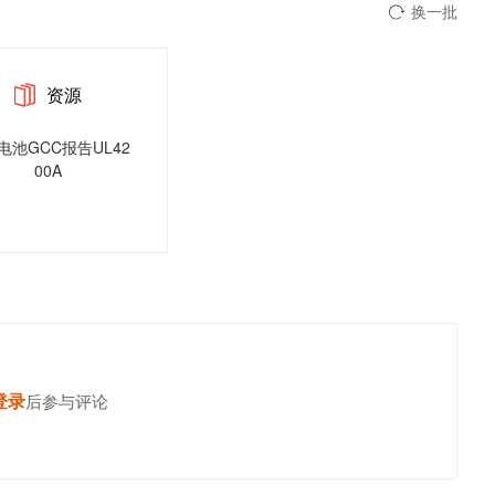
换一批
资源
电池GCC报告UL42
00A
登录
发表你的高见
后参与评论