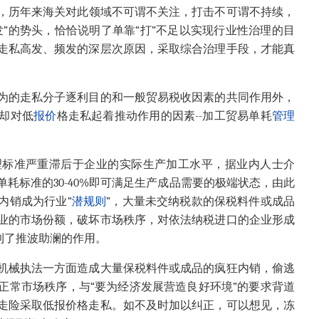
，历年来海关对此领域不可谓不关注，打击不可谓不持续，
”的势头，恰恰说明了单靠“打”不足以实现行业性治理的目
走私高发、频发的深层次原因，采取综合治理手段，才能真
为的走私分子逐利目的和一般贸易税收因素的共同作用外，
却对低
报价
格走私起着推动作用的因素--加工贸易单耗
管理
理标准严重滞后于企业的实际生产加工水平，据业内人士介
耗标准的30-40%即可满足生产成品需要的极端状态，由此
内销成为行业“
潜规则
”，大量未交纳税款的保税料件或成品
业的市场份额，破坏市场秩序，对依法纳税进口的企业形成
到了推波助澜的作用。
机械执法一方面造成大量保税料件或成品的疯狂内销，偷逃
正常市场秩序，与“要为经济发展营造良好环境”的要求背道
走险采取低报价格走私。如不及时加以纠正，可以想见，冻