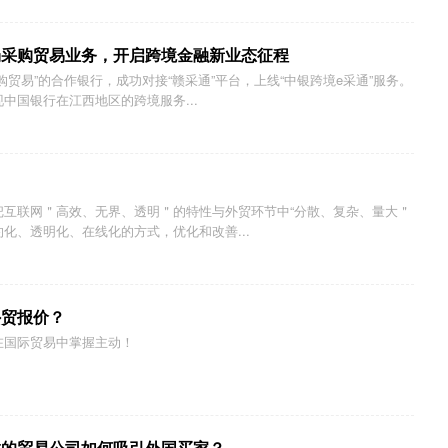
场采购贸易业务，开启跨境金融新业态征程
贸易”的合作银行，成功对接“赣采通”平台，上线“中银跨境e采通”服务。
中国银行在江西地区的跨境服务...
名
把互联网＂高效、无界、透明＂的特性与外贸环节中“分散、复杂、量大＂
化、透明化、在线化的方式，优化和改善...
外贸报价？
在国际贸易中掌握主动！
胜的贸易公司如何吸引外国买家？