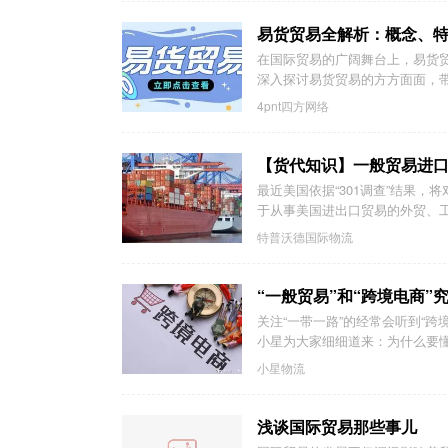
易货贸易全解析：概念、
在国际贸易的广阔舞台上，易货
深入探讨易货贸易的方方面面，
4pnt四方网络
【货代知识】一般贸易进
最近美国依据“301调查”结果
于从事美国进出口贸易的外贸、工
特普沃德国际物流
“一般贸易”和“跨境电商”
关注“一带一路”的经常会听到“跨
小星为大家细细道来：为什么要懂“一
小星物流
浅谈国际贸易那些事儿