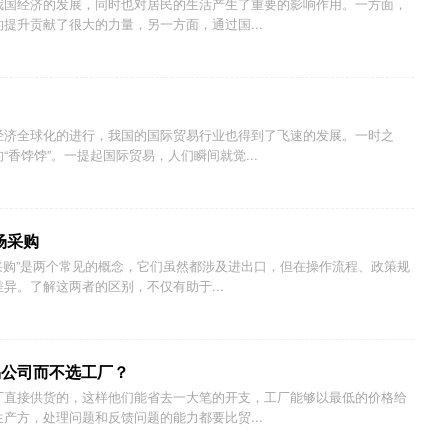
我国经济的发展，同时也对居民的生活产生了重要的影响作用。一方面，
提升贡献了很大的力量，另一方面，通过国...
经济全球化的进行，我国的国际贸易行业也得到了飞速的发展。一时之
香饽饽”。一提起国际贸易，人们瞬间就觉...
场采购
场采购”是两个常见的概念，它们虽然都涉及进出口，但在操作流程、政策规
异。了解这两者的区别，不仅有助于...
易公司而不选工厂？
厂直接供货的，这样他们能省去一大笔的开支，工厂能够以最低的价格给
产方，处理问题和反馈问题的能力都要比贸...