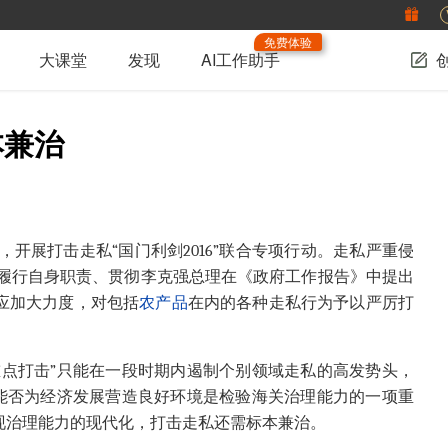
免费体验
大课堂
发现
AI工作助手
本兼治
开展打击走私“国门利剑2016”联合专项行动。走私严重侵
履行自身职责、贯彻李克强总理在《政府工作报告》中提出
应加大力度，对包括
农产品
在内的各种走私行为予以严厉打
重点打击”只能在一段时期内遏制个别领域走私的高发势头，
。能否为经济发展营造良好环境是检验海关治理能力的一项重
现治理能力的现代化，打击走私还需标本兼治。