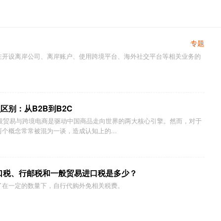
专题
在开设离岸公司、离岸账户、使用跨境平台、海外社交平台等相关业务的
区别：从B2B到B2C
一般贸易与跨境电商是驱动中国商品走向世界的两大核心引擎。然而，对于
个概念常常被混为一谈，造成认知上的...
口税、行邮税和一般贸易进口税是多少？
了在一定的数量下，自行代购外免相关税费。