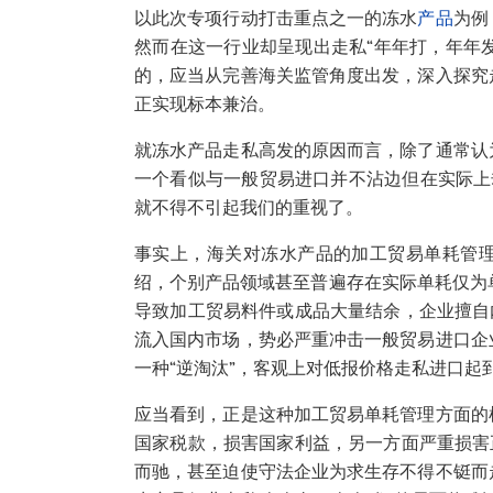
以此次专项行动打击重点之一的冻水
产品
为例
然而在这一行业却呈现出走私“年年打，年年发
的，应当从完善海关监管角度出发，深入探究
正实现标本兼治。
就冻水产品走私高发的原因而言，除了通常认
一个看似与一般贸易进口并不沾边但在实际上
就不得不引起我们的重视了。
事实上，海关对冻水产品的加工贸易单耗管
绍，个别产品领域甚至普遍存在实际单耗仅为单
导致加工贸易料件或成品大量结余，企业擅自
流入国内市场，势必严重冲击一般贸易进口企
一种“逆淘汰”，客观上对低报价格走私进口起
应当看到，正是这种加工贸易单耗管理方面的
国家税款，损害国家利益，另一方面严重损害
而驰，甚至迫使守法企业为求生存不得不铤而