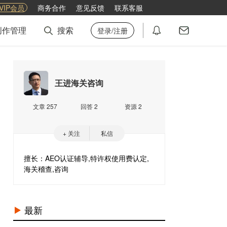
VIP会员
商务合作
意见反馈
联系客服
创作管理
搜索
登录/注册
王进海关咨询
文章 257
回答 2
资源 2
+ 关注
私信
擅长：AEO认证辅导,特许权使用费认定,
海关稽查,咨询
最新