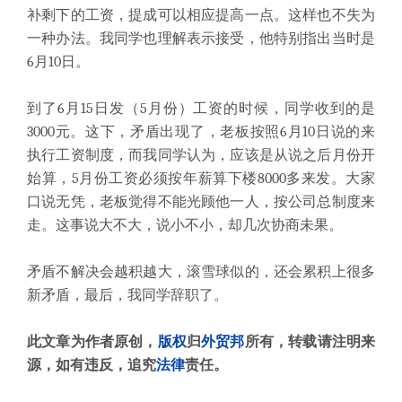
补剩下的工资，提成可以相应提高一点。这样也不失为
一种办法。我同学也理解表示接受，他特别指出当时是
6月10日。
到了6月15日发（5月份）工资的时候，同学收到的是
3000元。这下，矛盾出现了，老板按照6月10日说的来
执行工资制度，而我同学认为，应该是从说之后月份开
始算，5月份工资必须按年薪算下楼8000多来发。大家
口说无凭，老板觉得不能光顾他一人，按公司总制度来
走。这事说大不大，说小不小，却几次协商未果。
矛盾不解决会越积越大，滚雪球似的，还会累积上很多
新矛盾，最后，我同学辞职了。
此文章为作者原创，
版权
归
外贸邦
所有，转载请注明来
源，如有违反，追究
法律
责任。