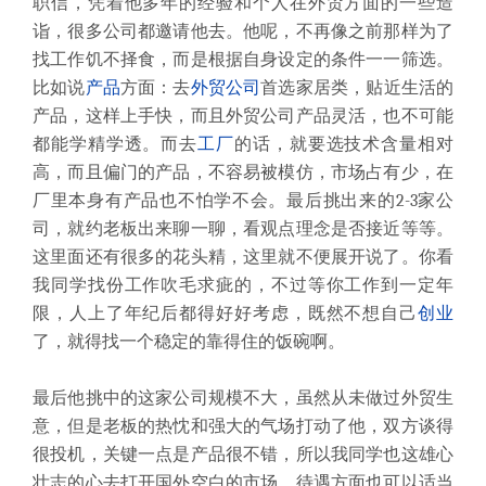
职信，凭着他多年的经验和个人在外贸方面的一些造
诣，很多公司都邀请他去。他呢，不再像之前那样为了
找工作饥不择食，而是根据自身设定的条件一一筛选。
比如说
产品
方面：去
外贸公司
首选家居类，贴近生活的
产品，这样上手快，而且外贸公司产品灵活，也不可能
都能学精学透。而去
工厂
的话，就要选技术含量相对
高，而且偏门的产品，不容易被模仿，市场占有少，在
厂里本身有产品也不怕学不会。最后挑出来的2-3家公
司，就约老板出来聊一聊，看观点理念是否接近等等。
这里面还有很多的花头精，这里就不便展开说了。你看
我同学找份工作吹毛求疵的，不过等你工作到一定年
限，人上了年纪后都得好好考虑，既然不想自己
创业
了，就得找一个稳定的靠得住的饭碗啊。
最后他挑中的这家公司规模不大，虽然从未做过外贸生
意，但是老板的热忱和强大的气场打动了他，双方谈得
很投机，关键一点是产品很不错，所以我同学也这雄心
壮志的心去打开国外空白的市场，待遇方面也可以适当