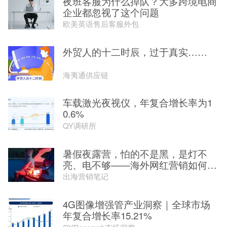
夜班客服为什么掉队？大多跨境电商
企业都忽视了这个问题
欧美英语售后客服外包
外贸人的十二时辰，过于真实……
海夷通供应链
车载激光夜视仪，年复合增长率为1
0.6%
QY调研所
暑假夜露营，怕的不是黑，是灯不
亮、电不够——海外网红营销如何用
安...
出海营销笔记
4G图像增强管产业洞察｜全球市场
年复合增长率15.21%