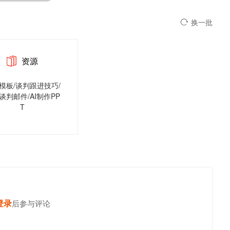
换一批
资源
模板/谈判跟进技巧/
谈判邮件/AI制作PP
T
登录
发表你的高见
后参与评论