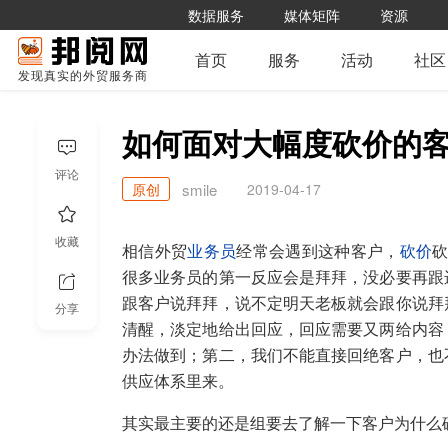
数据服务
媒体矩阵
资源
首页
服务
活动
社区
发现真实的外贸服务商
如何面对大幅度砍价的
评论
原创
2019-04-17
smile
收藏
相信外贸
业务员
经常会遇到这种客户，
砍价
很多业务员的第一反应会是拜拜，没必要再跟
跟客户说拜拜，说不定明天老板就会跟你说拜
分享
清醒，淡定地给出回应，回应需要又两给内容
办法做到；第二，我们不能直接回绝客户，也
供应体系里来。
其实最主要的还是组要去了解一下客户为什么