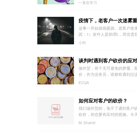
一直在学习
疫情下，老客户一次迷雾重
这事一开始就很蹊跷。老客户发来
因：1）发件人是助理L，而负责我们
小邦
谈判时遇到客户砍价的应
做外贸，有个无可避免的梦魇，
价，作为业务员，谁都有遇到过这
ECQA
如何应对客户的砍价？
我们做外贸的，免不了遇到客户
砍价，你也要有应对的措施。今
M..Shahid