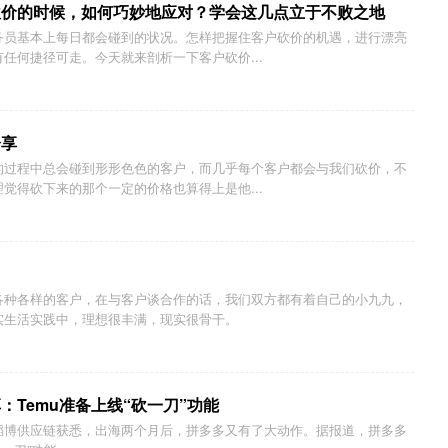
砍价的时候，如何巧妙地应对？学会这几点立于不败之地
务员基本上每日都会碰到的状况。怎样把握住客户砍价的机遇，进行漂亮
任何捷径可走。今天就来剖析一下客户砍价...
分享
的过程中总会碰到形形色色的客户，而几乎每个客户都会与我们砍价，不
觉得砍下来的那个一定的价格也算得上是他...
各种各样的客户，在与客户谈合作的话，我们双方都有着自己的小九九，
实生活实践中，理想很丰满，现实很骨干。
Temu准备上线“砍一刀”功能
韬博供应链获悉，出海两个月后，拼多多又有了大动作。据报道，拼多多