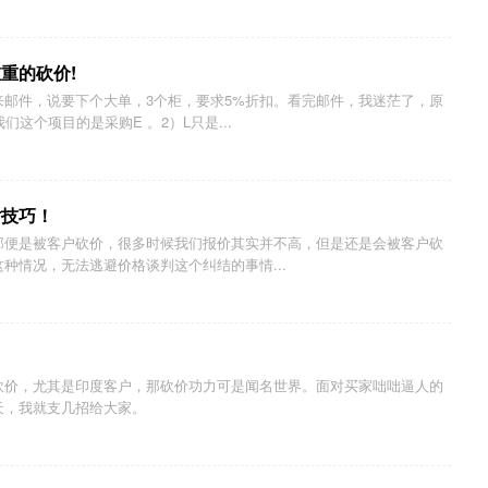
重的砍价!
邮件，说要下个大单，3个柜，要求5%折扣。看完邮件，我迷茫了，原
这个项目的是采购E 。2）L只是...
对技巧！
那便是被客户砍价，很多时候我们报价其实并不高，但是还是会被客户砍
种情况，无法逃避价格谈判这个纠结的事情...
砍价，尤其是印度客户，那砍价功力可是闻名世界。面对买家咄咄逼人的
天，我就支几招给大家。