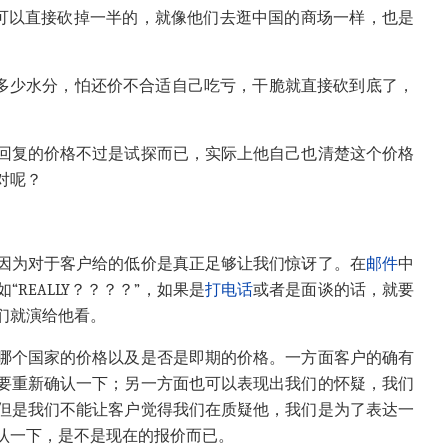
可以直接砍掉一半的，就像他们去逛中国的商场一样，也是
多少水分，怕还价不合适自己吃亏，干脆就直接砍到底了，
回复的价格不过是试探而已，实际上他自己也清楚这个价格
对呢？
因为对于客户给的低价是真正足够让我们惊讶了。在
邮件
中
如“
REALLY
？？？？”，如果是
打电话
或者是面谈的话，就要
们就演给他看。
哪个国家的价格以及是否是即期的价格。一方面客户的确有
要重新确认一下；另一方面也可以表现出我们的怀疑，我们
但是我们不能让客户觉得我们在质疑他，我们是为了表达一
认一下，是不是现在的报价而已。