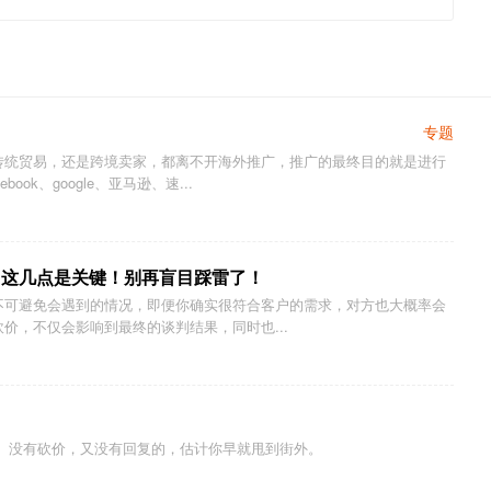
专题
传统贸易，还是跨境卖家，都离不开海外推广，推广的最终目的就是进行
ok、google、亚马逊、速...
？这几点是关键！别再盲目踩雷了！
不可避免会遇到的情况，即便你确实很符合客户的需求，对方也大概率会
价，不仅会影响到最终的谈判结果，同时也...
， 没有砍价，又没有回复的，估计你早就甩到街外。