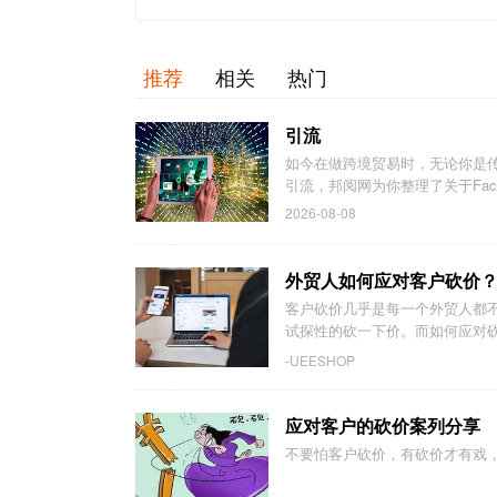
推荐
相关
热门
引流
如今在做跨境贸易时，无论你是
引流，邦阅网为你整理了关于Facebo
2026-08-08
外贸人如何应对客户砍价
客户砍价几乎是每一个外贸人都
试探性的砍一下价。而如何应对砍
-UEESHOP
应对客户的砍价案列分享
不要怕客户砍价，有砍价才有戏