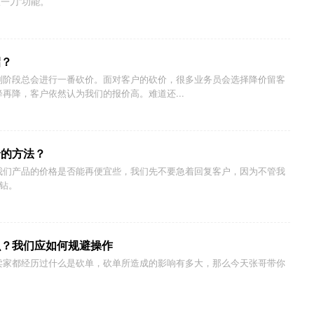
砍一刀”功能。
招？
判阶段总会进行一番砍价。面对客户的砍价，很多业务员会选择降价留客
再降，客户依然认为我们的报价高。难道还...
价的方法？
我们产品的价格是否能再便宜些，我们先不要急着回复客户，因为不管我
”钻。
么？我们应如何规避操作
卖家都经历过什么是砍单，砍单所造成的影响有多大，那么今天张哥带你