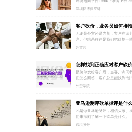
跨境电商平台Temu正准备上线“
深圳韬博供应链
客户砍价，业务员如何接
无论是外贸还是内贸，客户在谈
户。但结果往往是我们把价格一降
外贸邦
怎样找到正确应对客户砍
报价单发给客户后，当客户询问
们怎么回答，客户总是能找到“缝
外贸学院
亚马逊测评砍单掉评是什
凡是做亚马逊测评，相信买家、
们来深刻了解一下砍单是什么。
跨境张哥