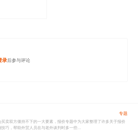
登录
发表你的高见
后参与评论
专题
为买卖双方僵持不下的一大要素，报价专题中为大家整理了许多关于报价
技巧，帮助外贸人员在与老外谈判时多一些...