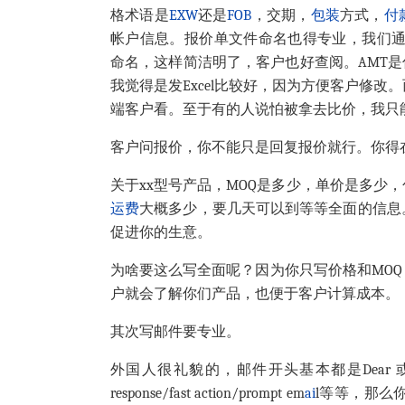
格术语是
EXW
还是
FOB
，交期，
包装
方式，
付
帐户信息。报价单文件命名也得专业，我们通常是这样的格
命名，这样简洁明了，客户也好查阅。AMT是你
我觉得是发Excel比较好，因为方便客户修改
端客户看。至于有的人说怕被拿去比价，我只
客户问报价，你不能只是回复报价就行。你得
关于xx型号产品，MOQ是多少，单价是多少
运费
大概多少，要几天可以到等等全面的信息
促进你的生意。
为啥要这么写全面呢？因为你只写价格和MO
户就会了解你们产品，也便于客户计算成本。
其次写邮件要专业。
外国人很礼貌的，邮件开头基本都是Dear 或者Hi xx，第
response/fast action/prompt em
ai
l等等，那么