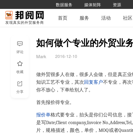
数据服务
媒体矩阵
资源
首页
服务
活动
社区
发现真实的外贸服务商
如何做个专业的外贸业
评论
2016-12-10
Mark
收藏
做外贸很多人在做，很多人会做，但是真正业
知识工艺不专业，其次
回复客户
不专业，再次
你不放心，下单给别人了。
分享
首先报价得专业。
报价单
格式要专业，抬头是你们公司信息，接下来中间写Quat
是写Date,Client company,Invoice No.
片，规格描述，颜色，单价，MOQ或者Quantity,p