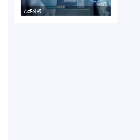
市场分析
之
理
...
2
知
...
6
，