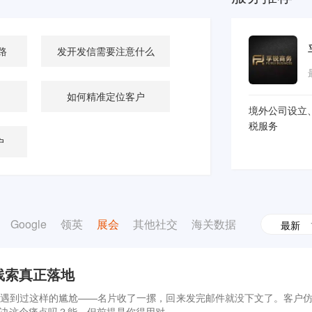
路
发开发信需要注意什么
如何精准定位客户
境外公司设立
税服务
户
Google
领英
展会
其他社交
海关数据
最新
线索真正落地
遇到过这样的尴尬——名片收了一摞，回来发完邮件就没下文了。客户
决这个痛点吗？能，但前提是你得用对。