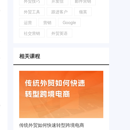
外贸技巧
开发信
邮件营销
...
6
外贸工具
跟进客户
领英
运营
营销
Google
社交营销
外贸英语
量
...
相关课程
3
，
...
0
传统外贸如何快速转型跨境电商