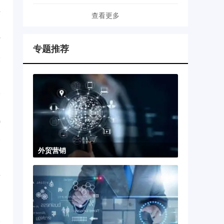
始
查看更多
...
7
专题推荐
一
...
0
外贸营销
专
...
1