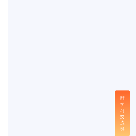
...
1
第
产
...
8
会
学
...
习
6
交
流
群