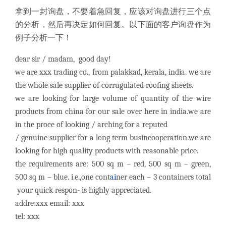
拿到一封询盘，不要着急回复，应该对询盘进行三个点
的分析，然后再决定如何回复。以下面的客户询盘作为
例子分析一下！
dear sir / madam, good day!
we are xxx trading co., from palakkad, kerala, india. we are
the whole sale supplier of corrugulated roofing sheets.
we are looking for large volume of quantity of the wire
products from china for our sale over here in india.we are
in the proce of looking / arching for a reputed
/ genuine supplier for a long term busineooperation.we are
looking for high quality products with reasonable price.
the requirements are: 500 sq m – red, 500 sq m – green,
500 sq m – blue. i.e.,one cont
ai
ner each – 3 containers total
your quick respon- is highly appreciated.
addre:xxx email: xxx
tel: xxx