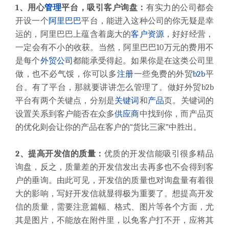
1、用心
管理
平台，吸引客户询盘：
有实力的公司都会
开设一个
阿里巴巴
平台，能进入这种公司的你无疑是幸
运的，阿里巴巴上蕴含着庞大的
客户资源
，好好经营，
一定会有不小的收获。当然，阿里巴巴10万元的费用不
是每个
外贸公司
都能承受得起。如果你是在这类公司里
做，也不必气馁，你可以多
注册
一些免费的外贸
b2b
平
台。有了平台，那就要讲讲怎么管理了。做好外贸b2b
平台有两个关键点，分别是
关键词
和
产品
页。关键词的
设置关系到客户能否在众多
供应商
中找到你，而产品页
的优化则会让你的产品在客户的“货比三家”中胜出。
2、提高开发信的质量：
优质的开发信能吸引很多精品
询盘，反之，质量差的开发信发出去再多也不会得到客
户的垂询。由此可见，开发信的质量也对询盘量有着很
大的影响，写好开发信就显得极为重要了。想提高开发
信的质量，需要注意篇幅、格式、图片等各个方面，尤
其是图片，不能放在附件里，以免客户打不开，应将其