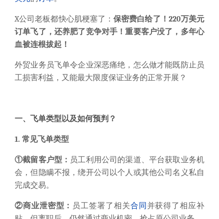
X公司老板都快心肌梗塞了：
保密费白给了！220万美元
订单飞了，还养肥了竞争对手！重要客户没了，多年心
血被连根拔起！
外贸业务员飞单令企业深恶痛绝，怎么做才能既防止员
工损害利益，又能最大限度保证业务的正常开展？
一、飞单类型以及如何预判？
1. 常见飞单类型
①截留客户型：
员工利用公司的渠道、平台获取业务机
会，但隐瞒不报，绕开公司以个人或其他公司名义私自
完成交易。
②商业泄密型：
员工签署了相关
合同
并获得了相应补
贴，但离职后，仍然通过商业机密，抢占原公司业务。