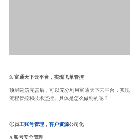
①员工
账号
管理
，
客户资源
公司化
A.账号安全管理
统一分配：
所有员工均使用公司统一管理分配的账号、
邮箱
及密码，确保客户资源属于公司，而非业务员个
人。
密码修改：
子账号可自行修改密码，但最终密码重置权
限归属管理员，管理员修改密码后，子账号无法找回密
码。人员流动时，公司可回收管理该账号。从源头避免
业务员离职带走客户。