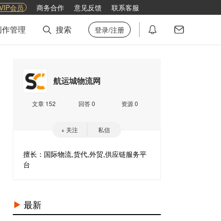
VIP会员
商务合作
意见反馈
联系客服
创作管理
搜索
登录/注册
航运城物流网
文章 152
回答 0
资源 0
+ 关注
私信
擅长：国际物流,货代,外贸,供应链服务平
台
最新