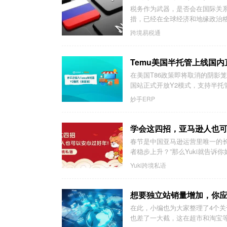
税务作为武器，是否会在国际关
措，已经在全球经济和地缘政治格
跨境易税通
Temu美国半托管上线国
在美国T86政策即将取消的阴影笼
国站正式开放Y2模式，支持半托管
妙手ERP
学会这四招，亚马逊人也
春节是中国亚马逊运营里唯一的长
者稳步上升？”那么Yuki就告诉你
Yuki跨境私语
想要独立站销量增加，你
在此，小编也为大家整理了4个关
也差了一大截，这在超市和淘宝等