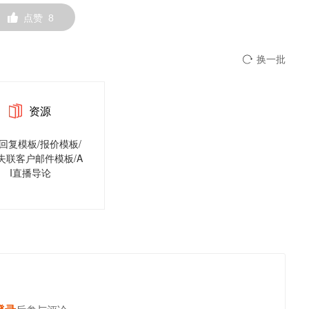
点赞
8
换一批
资源
回复模板/报价模板/
失联客户邮件模板/A
I直播导论