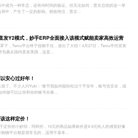
系中成为一种常态，还有待时间的验证。但无论如何，普京总统的这一举
局中，产生了一定的影响。税收绝活，普京...
内直发Y2模式，妙手ERP全面接入该模式赋能卖家高效运营
罩下，Temu平台终于按耐不住，放出了大招！4月27日，Temu半托管美
包裹从国内直发美国，这是...
可以安心过好年！
假了。不少人问Yuki：“春节我如何能轻松过个平安年，账号也安全，或
如何做可以让你和你的账号在春...
应该这样定价！
于定价的小妙招：同样的，10元的商品如果标价是9.9元给人的感觉好像
购物平台都是很常见的，适用于基本...