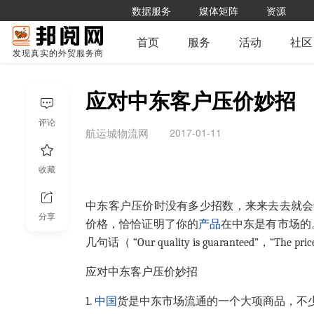
数据服务
媒体矩阵
资源
首页
服务
活动
社区
发现真实的外贸服务商
应对中东客户压价妙招
评论
2017-01-11
航运城物流网
收藏
中东客户压价时没有多少招数，来来去去就会说那几句话“
分享
价格，恰恰证明了你的
产品
在中东是有市场的
几句话（ “Our quality is guaranteed”，“The pri
应对中东客户压价妙招
1.
中国
货是中东市场流通的一个大项商品，不