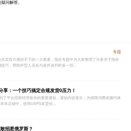
的疑问解答。
专题
为买卖双方僵持不下的一大要素，报价专题中为大家整理了许多关于报价
技巧，帮助外贸人员在与老外谈判时多一些...
程分享：一个技巧搞定合规发货0压力！
收到了平台招商经理发布的重要通知，通知内容显示：为保障消费者履约体
本本店铺中，使用USPS发货但...
谁敢招惹俄罗斯？