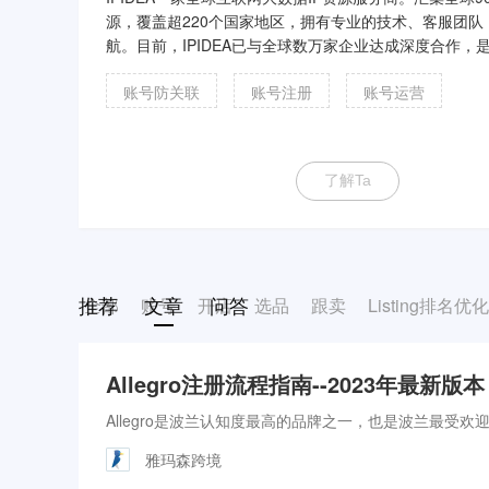
源，覆盖超220个国家地区，拥有专业的技术、客服团队，
航。目前，IPIDEA已与全球数万家企业达成深度合作，是
司使用的代理网络和数据收集工具。IPIDEA始终致力于
账号防关联
账号注册
账号运营
为全球用户提供优质的数据采集解决方案。
了解Ta
推荐
文章
问答
全部
账号
开店
选品
跟卖
Listing排名优
Allegro注册流程指南--2023年最新版本
Allegro是波兰认知度最高的品牌之一，也是波兰最受
雅玛森跨境