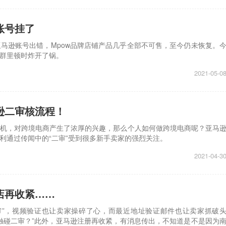
账号挂了
马逊账号出错，Mpow品牌店铺产品几乎全部不可售，至今仍未恢复。
群里顿时炸开了锅。
2021-05-0
逊二审核流程！
机，对跨境电商产生了浓厚的兴趣，那么个人如何做跨境电商呢？亚马
利通过传闻中的“二审”受到很多新手卖家的强烈关注。
2021-04-3
店再收紧……
审”，视频验证也让卖家操碎了心，而最近地址验证邮件也让卖家抓破
触碰二审？”此外，亚马逊注册再收紧，有消息传出，不知道是不是因为