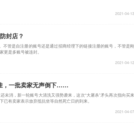
2021-04-1
审防封店？
。不管是自注册的账号还是通过招商经理下的链接注册的账号，不管是
家更是多账号被连封。
2021-04-1
挂，一批卖家无声倒下……
还未消，新一轮账号大清洗又强势袭来，这次“大屠杀”矛头再次指向买
下已有卖家表示放弃抵抗坐等自然死亡日的到来。
2021-04-0