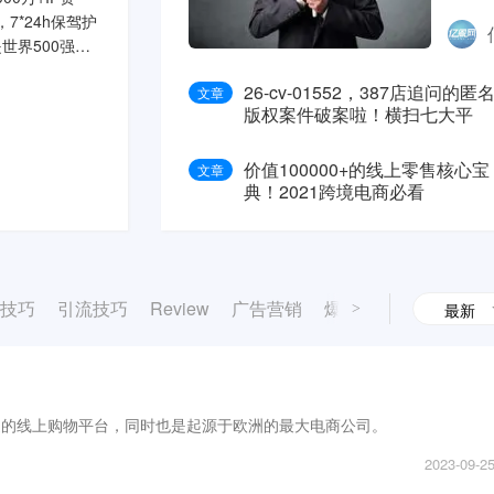
7*24h保驾护
世界500强公
连接人与信息，
26-cv-01552，387店追问的匿
文章
版权案件破案啦！横扫七大平
台！
价值100000+的线上零售核心宝
文章
典！2021跨境电商必看
化技巧
引流技巧
Review
广告营销
爆款
排名
运营推
最新
>
欢迎的线上购物平台，同时也是起源于欧洲的最大电商公司。
2023-09-2