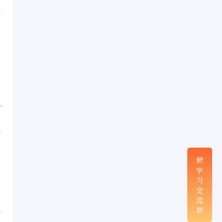
才
来
...
1
A
...
8
学
习
消
交
流
...
群
9