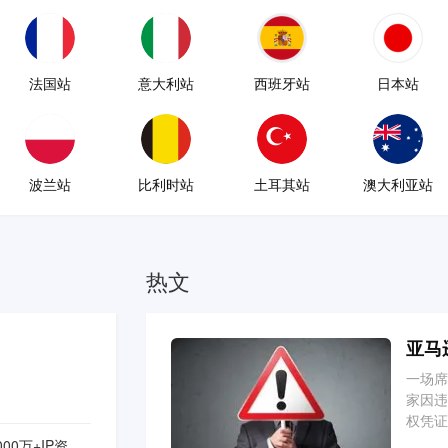
法国站
意大利站
西班牙站
日本站
波兰站
比利时站
土耳其站
澳大利亚站
热文
亚马
一场席
家因违
权凭证
置。
00万+IP资