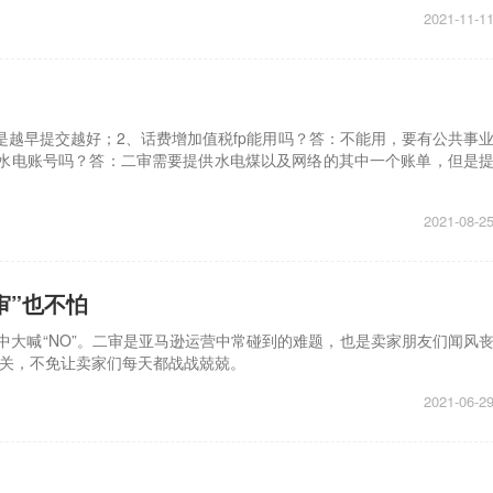
2021-11-1
是越早提交越好；2、话费增加值税fp能用吗？答：不能用，要有公共事
水电账号吗？答：二审需要提供水电煤以及网络的其中一个账单，但是
2021-08-2
审”也不怕
中大喊“NO”。二审是亚马逊运营中常碰到的难题，也是卖家朋友们闻风
关，不免让卖家们每天都战战兢兢。
2021-06-2