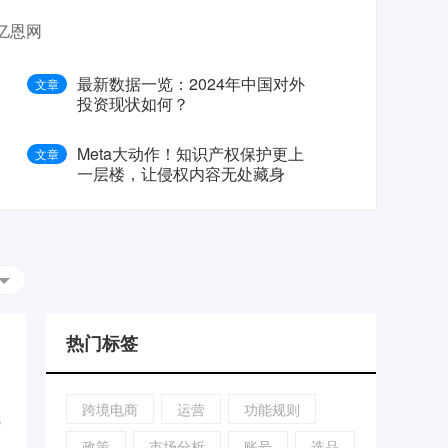
亿恩网
名
最新数据一览：2024年中国对外
文章
投资现状如何？
Meta大动作！知识产权保护更上
文章
一层楼，让侵权内容无处藏身
广
侵权
二审
Prime Day
黑色星期五
A9
FBA
热门标签
跨境电商
运营
功能规则
5
...
政策
市场分析
账号
选品